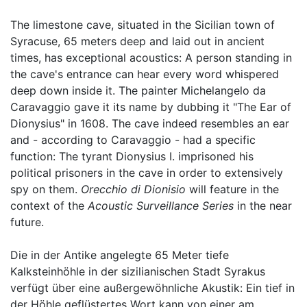
The limestone cave, situated in the Sicilian town of
Syracuse, 65 meters deep and laid out in ancient
times, has exceptional acoustics: A person standing in
the cave's entrance can hear every word whispered
deep down inside it. The painter Michelangelo da
Caravaggio gave it its name by dubbing it "The Ear of
Dionysius" in 1608. The cave indeed resembles an ear
and - according to Caravaggio - had a specific
function: The tyrant Dionysius I. imprisoned his
political prisoners in the cave in order to extensively
spy on them.
Orecchio di Dionisio
will feature in the
context of the
Acoustic Surveillance Series
in the near
future.
Die in der Antike angelegte 65 Meter tiefe
Kalksteinhöhle in der sizilianischen Stadt Syrakus
verfügt über eine außergewöhnliche Akustik: Ein tief in
der Höhle geflüstertes Wort kann von einer am