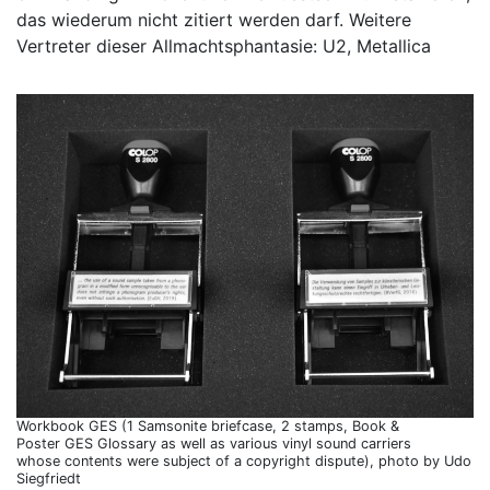
das wiederum nicht zitiert werden darf. Weitere
Vertreter dieser Allmachtsphantasie: U2, Metallica
Workbook GES (1 Samsonite briefcase, 2 stamps, Book &
Poster GES Glossary as well as various vinyl sound carriers
whose contents were subject of a copyright dispute), photo by Udo
Siegfriedt